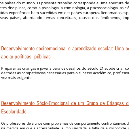
s países do mundo. O presente trabalho corresponde a uma abertura de 
ntes disciplinas, como a psicologia, a criminologia, a psicossociologia, as c
utidas experiências bem sucedidas em dez países europeus. Renomados espe
seus países, abordando temas conceituais, causas dos fenômenos, implic
Desenvolvimento socioemocional e aprendizado escolar: Uma 
apoiar políticas públicas
Preparar as crianças e jovens para os desafios do século 21 supõe criar 
de todas as competências necessárias para o sucesso acadêmico, profiss
vez mais exigente.
Desenvolvimento Sócio-Emocional de um Grupo de Crianças 
Escolaridade
Os professores de alunos com problemas de comportamento confrontam-se, d
na medida em que a agressividade, a impulsividade, a falta de autocontrole,