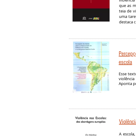
violência
que as ma
teia de v
uma tare
destaca c
Percepç
escola
Esse tex
violência
Aponta pr
Violênc
A escola,