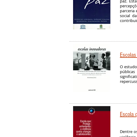
paz. Est
percepçõe
parceria 
social d
contribui
Escolas
O estudo
pública
signific
repercuss
Escola q
Dentre o