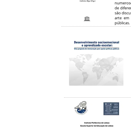
numeroso
de difere
são disc
arte em 
públicas.