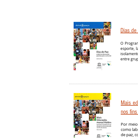
Dias de 
O Program
esporte, l
isolament
entre grup
Mais ed
nos fin
Por meio
como labo
de paz, c