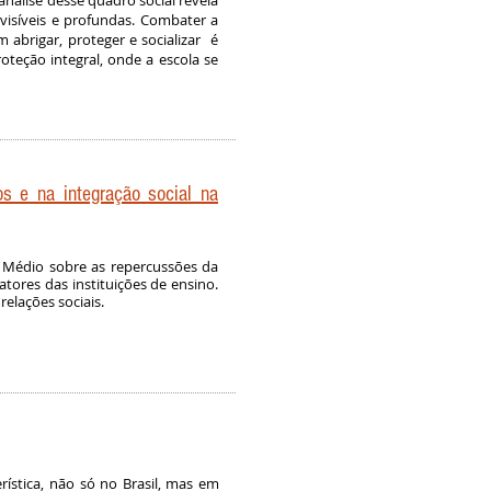
análise desse quadro social revela
nvisíveis e profundas. Combater a
 abrigar, proteger e socializar é
teção integral, onde a escola se
s e na integração social na
 Médio sobre as repercussões da
tores das instituições de ensino.
elações sociais.
rística, não só no Brasil, mas em