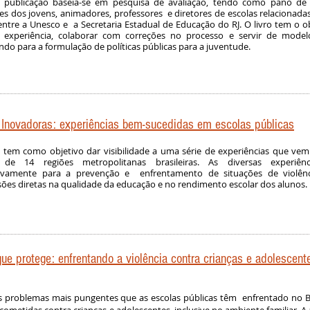
a publicação baseia-se em pesquisa de avaliação, tendo como pano de
s dos jovens, animadores, professores e diretores de escolas relacionada
entre a Unesco e a Secretaria Estadual de Educação do RJ. O livro tem o ob
a experiência, colaborar com correções no processo e servir de model
ndo para a formulação de políticas públicas para a juventude.
 Inovadoras: experiências bem-sucedidas em escolas públicas
 tem como objetivo dar visibilidade a uma série de experiências que ve
s de 14 regiões metropolitanas brasileiras. As diversas experiên
ativamente para a prevenção e enfrentamento de situações de violênc
ões diretas na qualidade da educação e no rendimento escolar dos alunos.
ue protege: enfrentando a violência contra crianças e adolescent
s problemas mais pungentes que as escolas públicas têm enfrentado no Bra