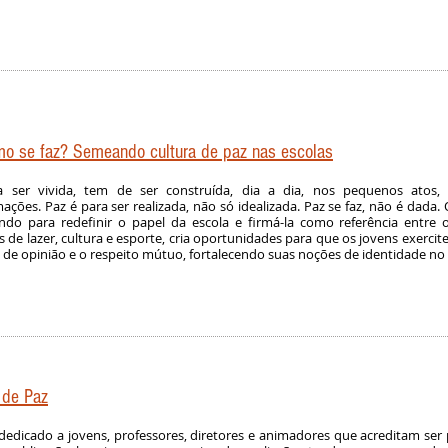
mo se faz? Semeando cultura de paz nas escolas
a ser vivida, tem de ser construída, dia a dia, nos pequenos ato
ações. Paz é para ser realizada, não só idealizada. Paz se faz, não é dad
indo para redefinir o papel da escola e firmá-la como referência entre 
s de lazer, cultura e esporte, cria oportunidades para que os jovens exerci
 de opinião e o respeito mútuo, fortalecendo suas noções de identidade no 
 de Paz
 dedicado a jovens, professores, diretores e animadores que acreditam ser 