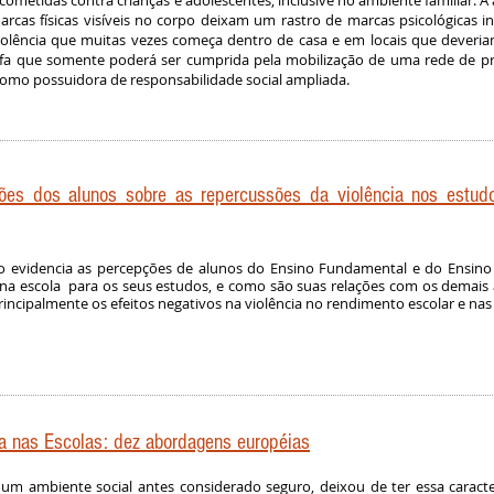
 cometidas contra crianças e adolescentes, inclusive no ambiente familiar. A 
rcas físicas visíveis no corpo deixam um rastro de marcas psicológicas i
iolência que muitas vezes começa dentro de casa e em locais que deveriam
fa que somente poderá ser cumprida pela mobilização de uma rede de pro
omo possuidora de responsabilidade social ampliada.
ões dos alunos sobre as repercussões da violência nos estudo
to evidencia as percepções de alunos do Ensino Fundamental e do Ensino
 na escola para os seus estudos, e como são suas relações com os demais a
incipalmente os efeitos negativos na violência no rendimento escolar e nas r
ia nas Escolas: dez abordagens européias
 um ambiente social antes considerado seguro, deixou de ter essa caracte