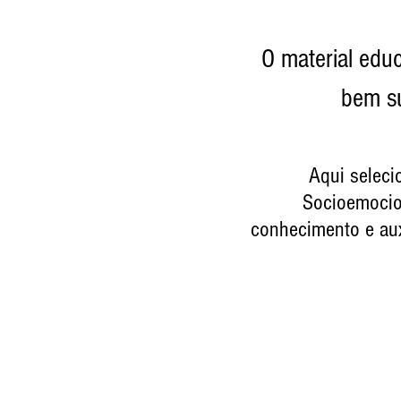
O material edu
bem s
Aqui seleci
Socioemocio
conhecimento e aux