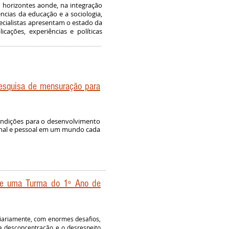
horizontes aonde, na integração
iências da educação e a sociologia,
cialistas apresentam o estado da
ações, experiências e políticas
pesquisa de mensuração para
condições para o desenvolvimento
ional e pessoal em um mundo cada
de uma Turma do 1º Ano de
iariamente, com enormes desafios,
 a desconcentração e o desrespeito