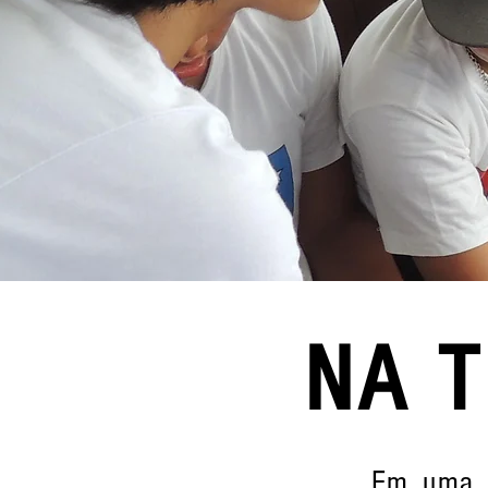
NA T
Em uma p