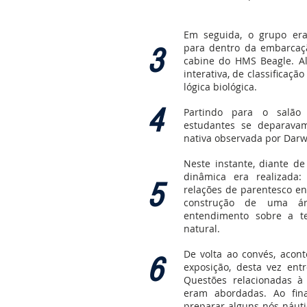
Em seguida, o grupo er
para dentro da embarcaç
3
cabine do HMS Beagle. Al
interativa, de classificaç
lógica biológica.
4
Partindo para o salão
estudantes se deparava
nativa observada por Darw
Neste instante, diante de
dinâmica era realizada
5
relações de parentesco en
construção de uma ár
entendimento sobre a te
natural.
De volta ao convés, acont
6
exposição, desta vez entr
Questões relacionadas 
eram abordadas. Ao fin
preparar alguns nós náuti