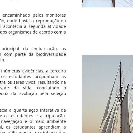
a encaminhado pelos monitores
ão, onde havia a reprodução da
i acontecia a segunda atividade
ão dos organismos de acordo com a
 principal da embarcação, os
m com parte da biodiversidade
in.
 inúmeras evidências, a terceira
: os estudantes propunham as
tre os seres vivos, resultando na
vore da vida, concluindo o
oria da evolução pela seleção
ecia a quarta ação interativa da
e os estudantes e a tripulação.
à navegação e o meio ambiente
al, os estudantes aprendiam a
cos utilizados na marinharia das